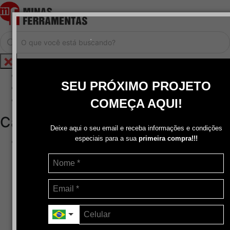
.
Home
SEU PRÓXIMO PROJETO
Cadastrar / Logar
Central de Atendimento
COMEÇA AQUI!
Categorias
Deixe aqui o seu email e receba informações e condições
especiais para a sua
primeira compra!!!
Abrasivos
+
Disco de Corte
Disco de Corte e Desbaste-Dupla Aplicação
Disco de Desbaste
Escovas de Aço
Escovas de Latão
Lixas
Pasta Para Assentar Válvula