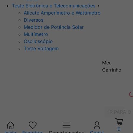
Teste Eletrônica e Telecomunicações
+
Alicate Amperímetro e Wattímetro
Diversos
Medidor de Potência Solar
Multímetro
Osciloscópio
Teste Voltagem
Meu
Carrinho
IR PARA O
0
Início
Favoritos
Departamentos
Conta