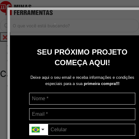
.
Home
SEU PRÓXIMO PROJETO
Cadastrar / Logar
Central de Atendimento
COMEÇA AQUI!
Categorias
Deixe aqui o seu email e receba informações e condições
especiais para a sua
primeira compra!!!
Abrasivos
+
Disco de Corte
Disco de Corte e Desbaste-Dupla Aplicação
Disco de Desbaste
Escovas de Aço
Escovas de Latão
Lixas
Pasta Para Assentar Válvula