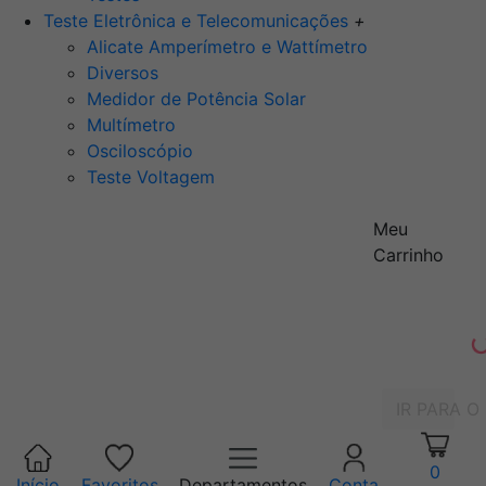
Teste Eletrônica e Telecomunicações
+
Alicate Amperímetro e Wattímetro
Diversos
Medidor de Potência Solar
Multímetro
Osciloscópio
Teste Voltagem
Meu
Carrinho
IR PARA O
0
Início
Favoritos
Departamentos
Conta