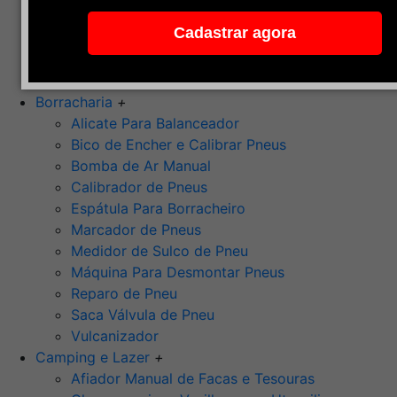
Pedra de Afiar
Cadastrar agora
Polimento
Ponta Montada (Oxido de Alumínio)
Rebolos
Borracharia
+
Alicate Para Balanceador
Bico de Encher e Calibrar Pneus
Bomba de Ar Manual
Calibrador de Pneus
Espátula Para Borracheiro
Marcador de Pneus
Medidor de Sulco de Pneu
Máquina Para Desmontar Pneus
Reparo de Pneu
Saca Válvula de Pneu
Vulcanizador
Camping e Lazer
+
Afiador Manual de Facas e Tesouras