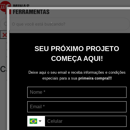
.
Home
SEU PRÓXIMO PROJETO
Cadastrar / Logar
Central de Atendimento
COMEÇA AQUI!
Categorias
Deixe aqui o seu email e receba informações e condições
especiais para a sua
primeira compra!!!
Abrasivos
+
Disco de Corte
Disco de Corte e Desbaste-Dupla Aplicação
Disco de Desbaste
Escovas de Aço
Escovas de Latão
Lixas
Pasta Para Assentar Válvula