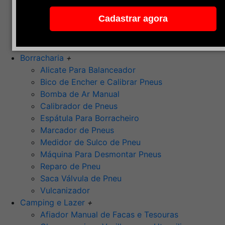
Pedra de Afiar
Cadastrar agora
Polimento
Ponta Montada (Oxido de Alumínio)
Rebolos
Borracharia
+
Alicate Para Balanceador
Bico de Encher e Calibrar Pneus
Bomba de Ar Manual
Calibrador de Pneus
Espátula Para Borracheiro
Marcador de Pneus
Medidor de Sulco de Pneu
Máquina Para Desmontar Pneus
Reparo de Pneu
Saca Válvula de Pneu
Vulcanizador
Camping e Lazer
+
Afiador Manual de Facas e Tesouras