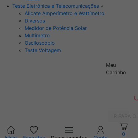
Teste Eletrônica e Telecomunicações
+
Alicate Amperímetro e Wattímetro
Diversos
Medidor de Potência Solar
Multímetro
Osciloscópio
Teste Voltagem
Meu
Carrinho
IR PARA O
0
Início
Favoritos
Departamentos
Conta