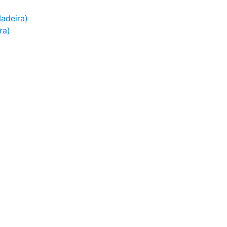
adeira)
ra)