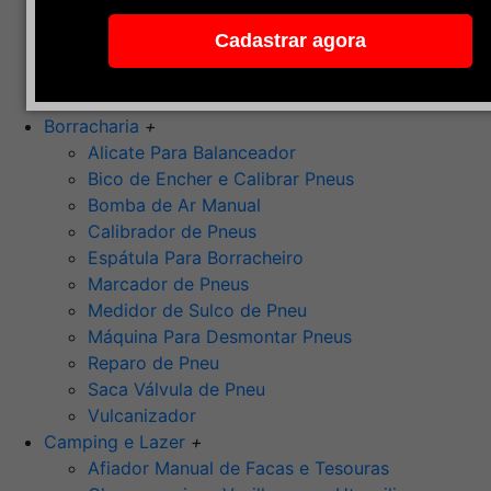
Pedra de Afiar
Cadastrar agora
Polimento
Ponta Montada (Oxido de Alumínio)
Rebolos
Borracharia
+
Alicate Para Balanceador
Bico de Encher e Calibrar Pneus
Bomba de Ar Manual
Calibrador de Pneus
Espátula Para Borracheiro
Marcador de Pneus
Medidor de Sulco de Pneu
Máquina Para Desmontar Pneus
Reparo de Pneu
Saca Válvula de Pneu
Vulcanizador
Camping e Lazer
+
Afiador Manual de Facas e Tesouras