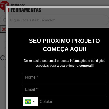
.
Home
SEU PRÓXIMO PROJETO
Cadastrar / Logar
Central de Atendimento
COMEÇA AQUI!
Categorias
Deixe aqui o seu email e receba informações e condições
especiais para a sua
primeira compra!!!
Abrasivos
+
Disco de Corte
Disco de Corte e Desbaste-Dupla Aplicação
Disco de Desbaste
Escovas de Aço
Escovas de Latão
Lixas
Pasta Para Assentar Válvula