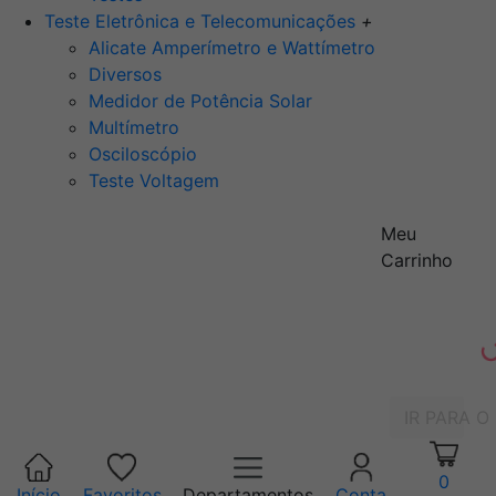
Teste Eletrônica e Telecomunicações
+
Alicate Amperímetro e Wattímetro
Diversos
Medidor de Potência Solar
Multímetro
Osciloscópio
Teste Voltagem
Meu
Carrinho
IR PARA O
0
Início
Favoritos
Departamentos
Conta