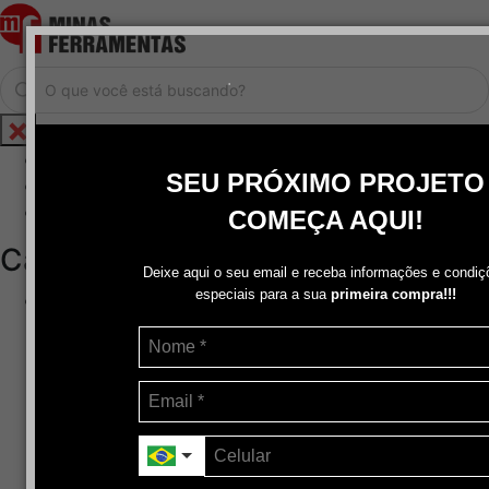
.
Home
SEU PRÓXIMO PROJETO
Cadastrar / Logar
Central de Atendimento
COMEÇA AQUI!
Categorias
Deixe aqui o seu email e receba informações e condiç
especiais para a sua
primeira compra!!!
Abrasivos
+
Disco de Corte
Disco de Corte e Desbaste-Dupla Aplicação
Disco de Desbaste
Escovas de Aço
Escovas de Latão
Lixas
Pasta Para Assentar Válvula