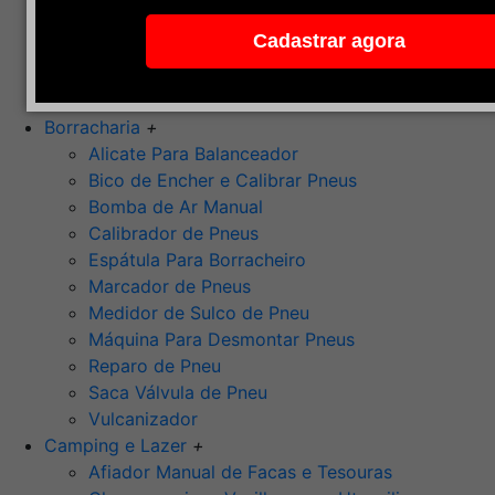
Pedra de Afiar
Cadastrar agora
Polimento
Ponta Montada (Oxido de Alumínio)
Rebolos
Borracharia
+
Alicate Para Balanceador
Bico de Encher e Calibrar Pneus
Bomba de Ar Manual
Calibrador de Pneus
Espátula Para Borracheiro
Marcador de Pneus
Medidor de Sulco de Pneu
Máquina Para Desmontar Pneus
Reparo de Pneu
Saca Válvula de Pneu
Vulcanizador
Camping e Lazer
+
Afiador Manual de Facas e Tesouras