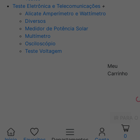
Teste Eletrônica e Telecomunicações
+
Alicate Amperímetro e Wattímetro
Diversos
Medidor de Potência Solar
Multímetro
Osciloscópio
Teste Voltagem
Meu
Carrinho
IR PARA O
0
Início
Favoritos
Departamentos
Conta