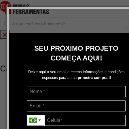
.
Home
SEU PRÓXIMO PROJETO
Cadastrar / Logar
Central de Atendimento
COMEÇA AQUI!
Categorias
Deixe aqui o seu email e receba informações e condições
especiais para a sua
primeira compra!!!
Abrasivos
+
Disco de Corte
Disco de Corte e Desbaste-Dupla Aplicação
Disco de Desbaste
Escovas de Aço
Escovas de Latão
Lixas
Pasta Para Assentar Válvula