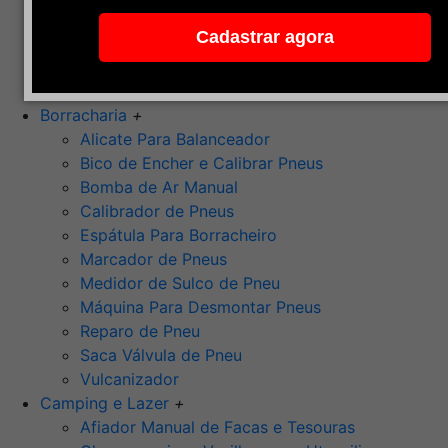
Pedra de Afiar
Cadastrar agora
Polimento
Ponta Montada (Oxido de Alumínio)
Rebolos
Borracharia
+
Alicate Para Balanceador
Bico de Encher e Calibrar Pneus
Bomba de Ar Manual
Calibrador de Pneus
Espátula Para Borracheiro
Marcador de Pneus
Medidor de Sulco de Pneu
Máquina Para Desmontar Pneus
Reparo de Pneu
Saca Válvula de Pneu
Vulcanizador
Camping e Lazer
+
Afiador Manual de Facas e Tesouras