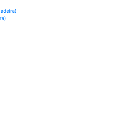
adeira)
ra)