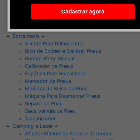
Pedra de Afiar
Cadastrar agora
Polimento
Ponta Montada (Oxido de Alumínio)
Rebolos
Borracharia
+
Alicate Para Balanceador
Bico de Encher e Calibrar Pneus
Bomba de Ar Manual
Calibrador de Pneus
Espátula Para Borracheiro
Marcador de Pneus
Medidor de Sulco de Pneu
Máquina Para Desmontar Pneus
Reparo de Pneu
Saca Válvula de Pneu
Vulcanizador
Camping e Lazer
+
Afiador Manual de Facas e Tesouras