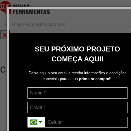
.
Home
SEU PRÓXIMO PROJETO
Cadastrar / Logar
Central de Atendimento
COMEÇA AQUI!
Categorias
Deixe aqui o seu email e receba informações e condições
especiais para a sua
primeira compra!!!
Abrasivos
+
Disco de Corte
Disco de Corte e Desbaste-Dupla Aplicação
Disco de Desbaste
Escovas de Aço
Escovas de Latão
Lixas
Pasta Para Assentar Válvula