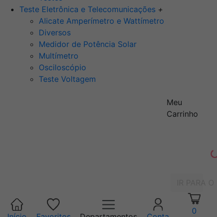
Teste Eletrônica e Telecomunicações
+
Alicate Amperímetro e Wattímetro
Diversos
Medidor de Potência Solar
Multímetro
Osciloscópio
Teste Voltagem
Meu
Carrinho
IR PARA O
0
Início
Favoritos
Departamentos
Conta