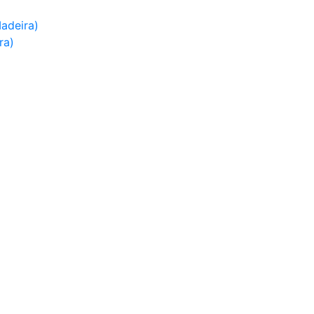
adeira)
ra)