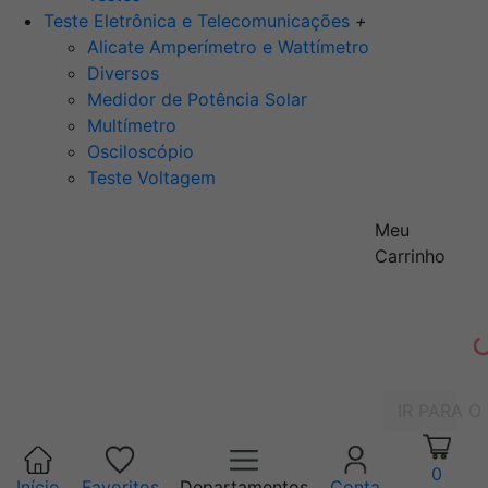
Teste Eletrônica e Telecomunicações
+
Alicate Amperímetro e Wattímetro
Diversos
Medidor de Potência Solar
Multímetro
Osciloscópio
Teste Voltagem
Meu
Carrinho
IR PARA O
0
Início
Favoritos
Departamentos
Conta