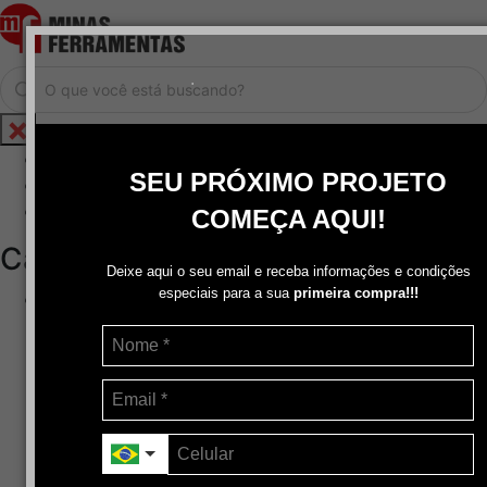
.
Home
SEU PRÓXIMO PROJETO
Cadastrar / Logar
Central de Atendimento
COMEÇA AQUI!
Categorias
Deixe aqui o seu email e receba informações e condições
especiais para a sua
primeira compra!!!
Abrasivos
+
Disco de Corte
Disco de Corte e Desbaste-Dupla Aplicação
Disco de Desbaste
Escovas de Aço
Escovas de Latão
Lixas
Pasta Para Assentar Válvula