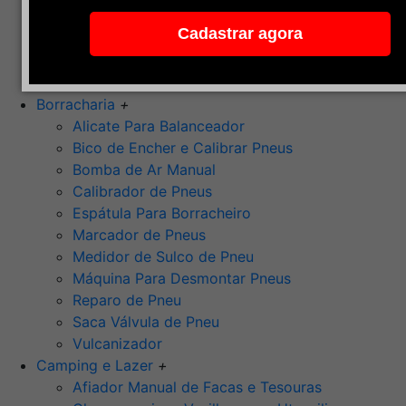
Pedra de Afiar
Cadastrar agora
Polimento
Ponta Montada (Oxido de Alumínio)
Rebolos
Borracharia
+
Alicate Para Balanceador
Bico de Encher e Calibrar Pneus
Bomba de Ar Manual
Calibrador de Pneus
Espátula Para Borracheiro
Marcador de Pneus
Medidor de Sulco de Pneu
Máquina Para Desmontar Pneus
Reparo de Pneu
Saca Válvula de Pneu
Vulcanizador
Camping e Lazer
+
Afiador Manual de Facas e Tesouras