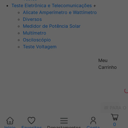
Teste Eletrônica e Telecomunicações
+
Alicate Amperímetro e Wattímetro
Diversos
Medidor de Potência Solar
Multímetro
Osciloscópio
Teste Voltagem
Meu
Carrinho
IR PARA O
0
Início
Favoritos
Departamentos
Conta