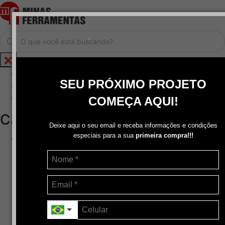
.
Home
SEU PRÓXIMO PROJETO
Cadastrar / Logar
Central de Atendimento
COMEÇA AQUI!
Categorias
Deixe aqui o seu email e receba informações e condições
especiais para a sua
primeira compra!!!
Abrasivos
+
Disco de Corte
Disco de Corte e Desbaste-Dupla Aplicação
Disco de Desbaste
Escovas de Aço
Escovas de Latão
Lixas
Pasta Para Assentar Válvula