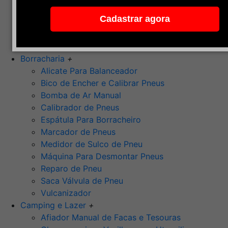
Pedra de Afiar
Cadastrar agora
Polimento
Ponta Montada (Oxido de Alumínio)
Rebolos
Borracharia
+
Alicate Para Balanceador
Bico de Encher e Calibrar Pneus
Bomba de Ar Manual
Calibrador de Pneus
Espátula Para Borracheiro
Marcador de Pneus
Medidor de Sulco de Pneu
Máquina Para Desmontar Pneus
Reparo de Pneu
Saca Válvula de Pneu
Vulcanizador
Camping e Lazer
+
Afiador Manual de Facas e Tesouras