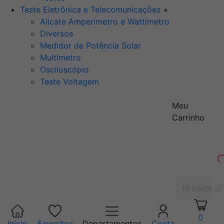
Teste Eletrônica e Telecomunicações
+
Alicate Amperímetro e Wattímetro
Diversos
Medidor de Potência Solar
Multímetro
Osciloscópio
Teste Voltagem
Meu
Carrinho
IR PARA O
0
Início
Favoritos
Departamentos
Conta