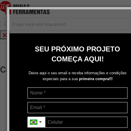
.
Home
SEU PRÓXIMO PROJETO
Cadastrar / Logar
Central de Atendimento
COMEÇA AQUI!
Categorias
Deixe aqui o seu email e receba informações e condições
especiais para a sua
primeira compra!!!
Abrasivos
+
Disco de Corte
Disco de Corte e Desbaste-Dupla Aplicação
Disco de Desbaste
Escovas de Aço
Escovas de Latão
Lixas
Pasta Para Assentar Válvula