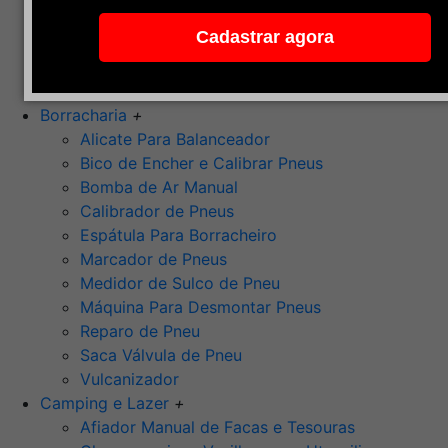
Pedra de Afiar
Cadastrar agora
Polimento
Ponta Montada (Oxido de Alumínio)
Rebolos
Borracharia
+
Alicate Para Balanceador
Bico de Encher e Calibrar Pneus
Bomba de Ar Manual
Calibrador de Pneus
Espátula Para Borracheiro
Marcador de Pneus
Medidor de Sulco de Pneu
Máquina Para Desmontar Pneus
Reparo de Pneu
Saca Válvula de Pneu
Vulcanizador
Camping e Lazer
+
Afiador Manual de Facas e Tesouras