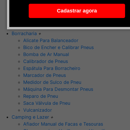
Pedra de Afiar
Cadastrar agora
Polimento
Ponta Montada (Oxido de Alumínio)
Rebolos
Borracharia
+
Alicate Para Balanceador
Bico de Encher e Calibrar Pneus
Bomba de Ar Manual
Calibrador de Pneus
Espátula Para Borracheiro
Marcador de Pneus
Medidor de Sulco de Pneu
Máquina Para Desmontar Pneus
Reparo de Pneu
Saca Válvula de Pneu
Vulcanizador
Camping e Lazer
+
Afiador Manual de Facas e Tesouras