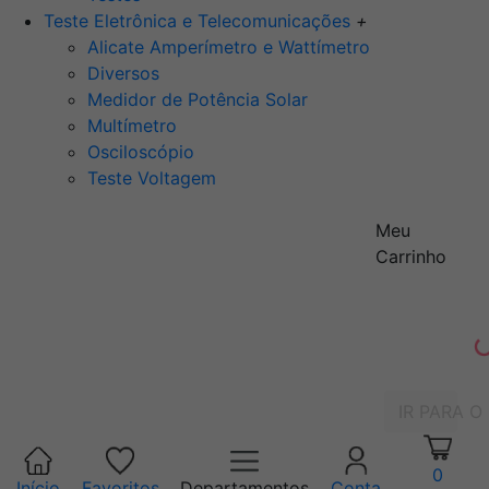
Teste Eletrônica e Telecomunicações
+
Alicate Amperímetro e Wattímetro
Diversos
Medidor de Potência Solar
Multímetro
Osciloscópio
Teste Voltagem
Meu
Carrinho
IR PARA O
0
Início
Favoritos
Departamentos
Conta