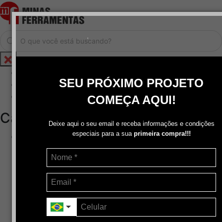
.
Home
SEU PRÓXIMO PROJETO
Cadastrar / Logar
Central de Atendimento
COMEÇA AQUI!
Categorias
Deixe aqui o seu email e receba informações e condições
especiais para a sua
primeira compra!!!
Abrasivos
+
Disco de Corte
Disco de Corte e Desbaste-Dupla Aplicação
Disco de Desbaste
Escovas de Aço
Escovas de Latão
Lixas
Pasta Para Assentar Válvula