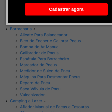
Pedra de Afiar
Cadastrar agora
Polimento
Ponta Montada (Oxido de Alumínio)
Rebolos
Borracharia
+
Alicate Para Balanceador
Bico de Encher e Calibrar Pneus
Bomba de Ar Manual
Calibrador de Pneus
Espátula Para Borracheiro
Marcador de Pneus
Medidor de Sulco de Pneu
Máquina Para Desmontar Pneus
Reparo de Pneu
Saca Válvula de Pneu
Vulcanizador
Camping e Lazer
+
Afiador Manual de Facas e Tesouras