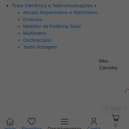
Teste Eletrônica e Telecomunicações
+
Alicate Amperímetro e Wattímetro
Diversos
Medidor de Potência Solar
Multímetro
Osciloscópio
Teste Voltagem
Meu
Carrinho
IR PARA O
0
Início
Favoritos
Departamentos
Conta