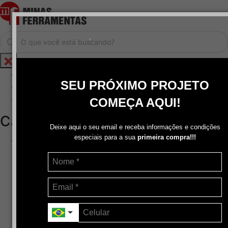
.
Home
SEU PRÓXIMO PROJETO
Cadastrar / Logar
Central de Atendimento
COMEÇA AQUI!
Categorias
Deixe aqui o seu email e receba informações e condições
especiais para a sua
primeira compra!!!
Abrasivos
+
Disco de Corte
Disco de Corte e Desbaste-Dupla Aplicação
Disco de Desbaste
Escovas de Aço
Escovas de Latão
Lixas
Pasta Para Assentar Válvula