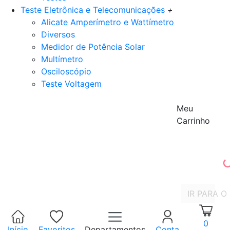
Teste Eletrônica e Telecomunicações
+
Alicate Amperímetro e Wattímetro
Diversos
Medidor de Potência Solar
Multímetro
Osciloscópio
Teste Voltagem
Meu
Carrinho
IR PARA O
0
Início
Favoritos
Departamentos
Conta