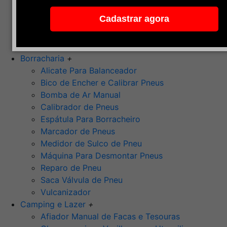
Pedra de Afiar
Cadastrar agora
Polimento
Ponta Montada (Oxido de Alumínio)
Rebolos
Borracharia
+
Alicate Para Balanceador
Bico de Encher e Calibrar Pneus
Bomba de Ar Manual
Calibrador de Pneus
Espátula Para Borracheiro
Marcador de Pneus
Medidor de Sulco de Pneu
Máquina Para Desmontar Pneus
Reparo de Pneu
Saca Válvula de Pneu
Vulcanizador
Camping e Lazer
+
Afiador Manual de Facas e Tesouras