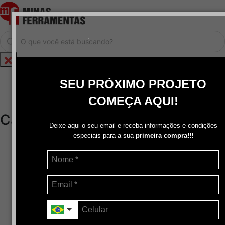
.
Home
SEU PRÓXIMO PROJETO
Cadastrar / Logar
Central de Atendimento
COMEÇA AQUI!
Categorias
Deixe aqui o seu email e receba informações e condições
especiais para a sua
primeira compra!!!
Abrasivos
+
Disco de Corte
Disco de Corte e Desbaste-Dupla Aplicação
Disco de Desbaste
Escovas de Aço
Escovas de Latão
Lixas
Pasta Para Assentar Válvula