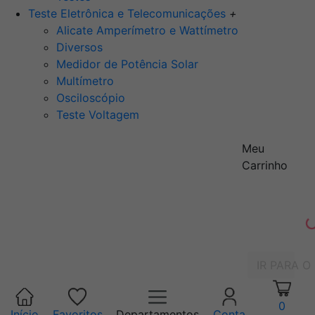
Teste Eletrônica e Telecomunicações
+
Alicate Amperímetro e Wattímetro
Diversos
Medidor de Potência Solar
Multímetro
Osciloscópio
Teste Voltagem
Meu
Carrinho
IR PARA O
0
Início
Favoritos
Departamentos
Conta