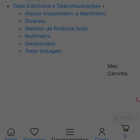
Teste Eletrônica e Telecomunicações
+
Alicate Amperímetro e Wattímetro
Diversos
Medidor de Potência Solar
Multímetro
Osciloscópio
Teste Voltagem
Meu
Carrinho
IR PARA O
0
Início
Favoritos
Departamentos
Conta