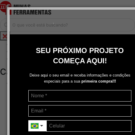
.
Home
SEU PRÓXIMO PROJETO
Cadastrar / Logar
Central de Atendimento
COMEÇA AQUI!
Categorias
Deixe aqui o seu email e receba informações e condições
especiais para a sua
primeira compra!!!
Abrasivos
+
Disco de Corte
Disco de Corte e Desbaste-Dupla Aplicação
Disco de Desbaste
Escovas de Aço
Escovas de Latão
Lixas
Pasta Para Assentar Válvula