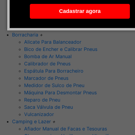
Pedra de Afiar
Cadastrar agora
Polimento
Ponta Montada (Oxido de Alumínio)
Rebolos
Borracharia
+
Alicate Para Balanceador
Bico de Encher e Calibrar Pneus
Bomba de Ar Manual
Calibrador de Pneus
Espátula Para Borracheiro
Marcador de Pneus
Medidor de Sulco de Pneu
Máquina Para Desmontar Pneus
Reparo de Pneu
Saca Válvula de Pneu
Vulcanizador
Camping e Lazer
+
Afiador Manual de Facas e Tesouras