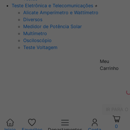
Teste Eletrônica e Telecomunicações
+
Alicate Amperímetro e Wattímetro
Diversos
Medidor de Potência Solar
Multímetro
Osciloscópio
Teste Voltagem
Meu
Carrinho
IR PARA O
0
Início
Favoritos
Departamentos
Conta