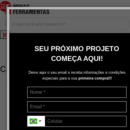
.
Home
SEU PRÓXIMO PROJETO
Cadastrar / Logar
Central de Atendimento
COMEÇA AQUI!
Categorias
Deixe aqui o seu email e receba informações e condições
especiais para a sua
primeira compra!!!
Abrasivos
+
Disco de Corte
Disco de Corte e Desbaste-Dupla Aplicação
Disco de Desbaste
Escovas de Aço
Escovas de Latão
Lixas
Pasta Para Assentar Válvula