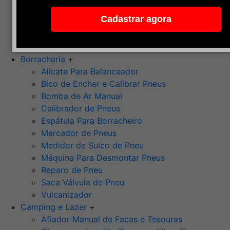
Pedra de Afiar
Cadastrar agora
Polimento
Ponta Montada (Oxido de Alumínio)
Rebolos
Borracharia
+
Alicate Para Balanceador
Bico de Encher e Calibrar Pneus
Bomba de Ar Manual
Calibrador de Pneus
Espátula Para Borracheiro
Marcador de Pneus
Medidor de Sulco de Pneu
Máquina Para Desmontar Pneus
Reparo de Pneu
Saca Válvula de Pneu
Vulcanizador
Camping e Lazer
+
Afiador Manual de Facas e Tesouras