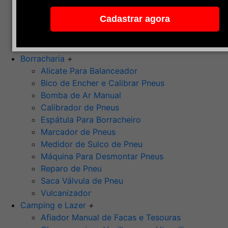
Pedra de Afiar
Cadastrar agora
Polimento
Ponta Montada (Oxido de Alumínio)
Rebolos
Borracharia
+
Alicate Para Balanceador
Bico de Encher e Calibrar Pneus
Bomba de Ar Manual
Calibrador de Pneus
Espátula Para Borracheiro
Marcador de Pneus
Medidor de Sulco de Pneu
Máquina Para Desmontar Pneus
Reparo de Pneu
Saca Válvula de Pneu
Vulcanizador
Camping e Lazer
+
Afiador Manual de Facas e Tesouras