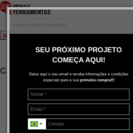
.
Home
SEU PRÓXIMO PROJETO
Cadastrar / Logar
Central de Atendimento
COMEÇA AQUI!
Categorias
Deixe aqui o seu email e receba informações e condições
especiais para a sua
primeira compra!!!
Abrasivos
+
Disco de Corte
Disco de Corte e Desbaste-Dupla Aplicação
Disco de Desbaste
Escovas de Aço
Escovas de Latão
Lixas
Pasta Para Assentar Válvula