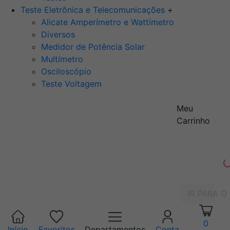
Teste Eletrônica e Telecomunicações
+
Alicate Amperímetro e Wattímetro
Diversos
Medidor de Potência Solar
Multímetro
Osciloscópio
Teste Voltagem
Meu
Carrinho
IR PARA O
0
Início
Favoritos
Departamentos
Conta