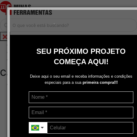
.
Home
SEU PRÓXIMO PROJETO
Cadastrar / Logar
Central de Atendimento
COMEÇA AQUI!
Categorias
Deixe aqui o seu email e receba informações e condições
especiais para a sua
primeira compra!!!
Abrasivos
+
Disco de Corte
Disco de Corte e Desbaste-Dupla Aplicação
Disco de Desbaste
Escovas de Aço
Escovas de Latão
Lixas
Pasta Para Assentar Válvula