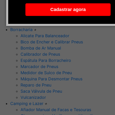
Pedra de Afiar
Cadastrar agora
Polimento
Ponta Montada (Oxido de Alumínio)
Rebolos
Borracharia
+
Alicate Para Balanceador
Bico de Encher e Calibrar Pneus
Bomba de Ar Manual
Calibrador de Pneus
Espátula Para Borracheiro
Marcador de Pneus
Medidor de Sulco de Pneu
Máquina Para Desmontar Pneus
Reparo de Pneu
Saca Válvula de Pneu
Vulcanizador
Camping e Lazer
+
Afiador Manual de Facas e Tesouras