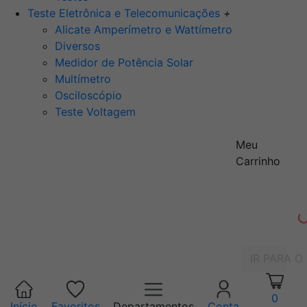
Teste Eletrônica e Telecomunicações
+
Alicate Amperímetro e Wattímetro
Diversos
Medidor de Potência Solar
Multímetro
Osciloscópio
Teste Voltagem
Meu
Carrinho
IR PARA O
0
Início
Favoritos
Departamentos
Conta