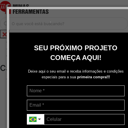
.
Home
SEU PRÓXIMO PROJETO
Cadastrar / Logar
Central de Atendimento
COMEÇA AQUI!
Categorias
Deixe aqui o seu email e receba informações e condições
especiais para a sua
primeira compra!!!
Abrasivos
+
Disco de Corte
Disco de Corte e Desbaste-Dupla Aplicação
Disco de Desbaste
Escovas de Aço
Escovas de Latão
Lixas
Pasta Para Assentar Válvula