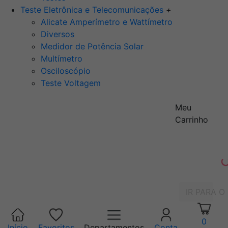
Teste Eletrônica e Telecomunicações
+
Alicate Amperímetro e Wattímetro
Diversos
Medidor de Potência Solar
Multímetro
Osciloscópio
Teste Voltagem
Meu
Carrinho
IR PARA O
0
Início
Favoritos
Departamentos
Conta