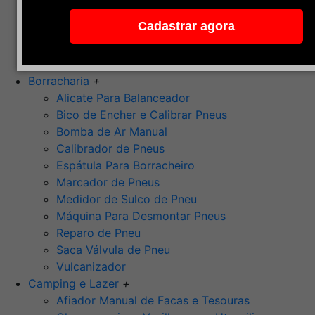
Pedra de Afiar
Cadastrar agora
Polimento
Ponta Montada (Oxido de Alumínio)
Rebolos
Borracharia
+
Alicate Para Balanceador
Bico de Encher e Calibrar Pneus
Bomba de Ar Manual
Calibrador de Pneus
Espátula Para Borracheiro
Marcador de Pneus
Medidor de Sulco de Pneu
Máquina Para Desmontar Pneus
Reparo de Pneu
Saca Válvula de Pneu
Vulcanizador
Camping e Lazer
+
Afiador Manual de Facas e Tesouras