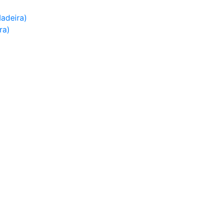
adeira)
ra)