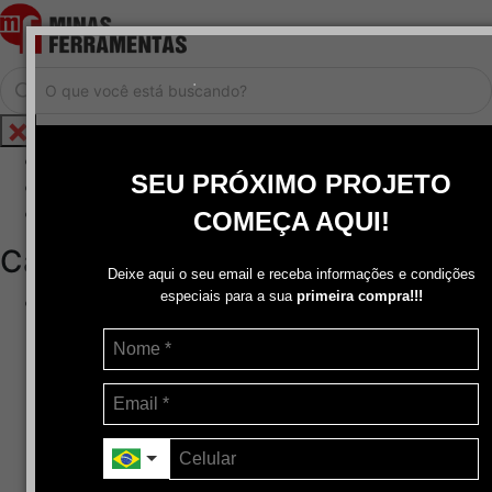
.
Home
SEU PRÓXIMO PROJETO
Cadastrar / Logar
Central de Atendimento
COMEÇA AQUI!
Categorias
Deixe aqui o seu email e receba informações e condições
especiais para a sua
primeira compra!!!
Abrasivos
+
Disco de Corte
Disco de Corte e Desbaste-Dupla Aplicação
Disco de Desbaste
Escovas de Aço
Escovas de Latão
Lixas
Pasta Para Assentar Válvula