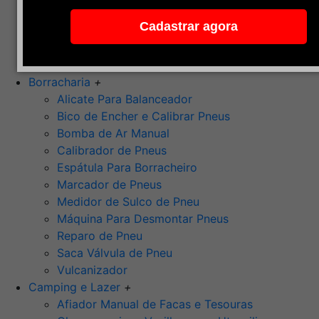
Pedra de Afiar
Cadastrar agora
Polimento
Ponta Montada (Oxido de Alumínio)
Rebolos
Borracharia
+
Alicate Para Balanceador
Bico de Encher e Calibrar Pneus
Bomba de Ar Manual
Calibrador de Pneus
Espátula Para Borracheiro
Marcador de Pneus
Medidor de Sulco de Pneu
Máquina Para Desmontar Pneus
Reparo de Pneu
Saca Válvula de Pneu
Vulcanizador
Camping e Lazer
+
Afiador Manual de Facas e Tesouras