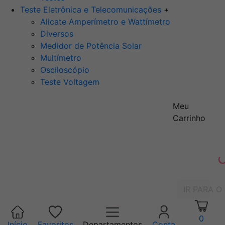
Teste Eletrônica e Telecomunicações
+
Alicate Amperímetro e Wattímetro
Diversos
Medidor de Potência Solar
Multímetro
Osciloscópio
Teste Voltagem
Meu
Carrinho
IR PARA O
0
Início
Favoritos
Departamentos
Conta