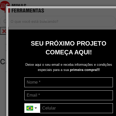
.
Home
SEU PRÓXIMO PROJETO
Cadastrar / Logar
Central de Atendimento
COMEÇA AQUI!
Categorias
Deixe aqui o seu email e receba informações e condições
especiais para a sua
primeira compra!!!
Abrasivos
+
Disco de Corte
Disco de Corte e Desbaste-Dupla Aplicação
Disco de Desbaste
Escovas de Aço
Escovas de Latão
Lixas
Pasta Para Assentar Válvula