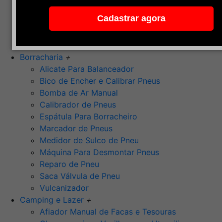
Pedra de Afiar
Cadastrar agora
Polimento
Ponta Montada (Oxido de Alumínio)
Rebolos
Borracharia
+
Alicate Para Balanceador
Bico de Encher e Calibrar Pneus
Bomba de Ar Manual
Calibrador de Pneus
Espátula Para Borracheiro
Marcador de Pneus
Medidor de Sulco de Pneu
Máquina Para Desmontar Pneus
Reparo de Pneu
Saca Válvula de Pneu
Vulcanizador
Camping e Lazer
+
Afiador Manual de Facas e Tesouras