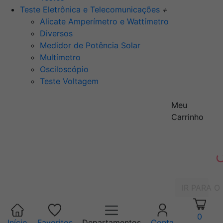
Teste Eletrônica e Telecomunicações
+
Alicate Amperímetro e Wattímetro
Diversos
Medidor de Potência Solar
Multímetro
Osciloscópio
Teste Voltagem
Meu
Carrinho
IR PARA O
0
Início
Favoritos
Departamentos
Conta