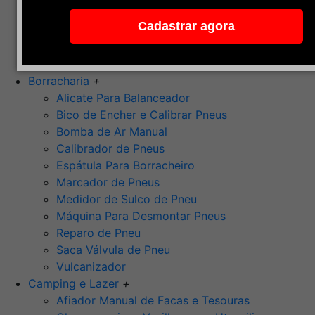
Pedra de Afiar
Cadastrar agora
Polimento
Ponta Montada (Oxido de Alumínio)
Rebolos
Borracharia
+
Alicate Para Balanceador
Bico de Encher e Calibrar Pneus
Bomba de Ar Manual
Calibrador de Pneus
Espátula Para Borracheiro
Marcador de Pneus
Medidor de Sulco de Pneu
Máquina Para Desmontar Pneus
Reparo de Pneu
Saca Válvula de Pneu
Vulcanizador
Camping e Lazer
+
Afiador Manual de Facas e Tesouras