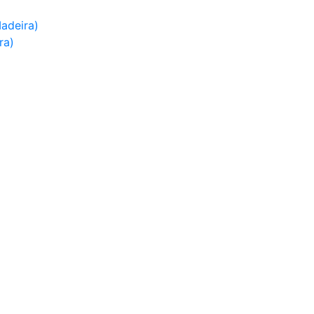
adeira)
ra)