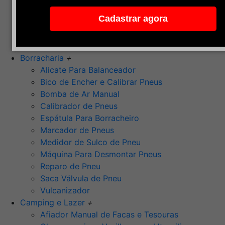
Pedra de Afiar
Cadastrar agora
Polimento
Ponta Montada (Oxido de Alumínio)
Rebolos
Borracharia
+
Alicate Para Balanceador
Bico de Encher e Calibrar Pneus
Bomba de Ar Manual
Calibrador de Pneus
Espátula Para Borracheiro
Marcador de Pneus
Medidor de Sulco de Pneu
Máquina Para Desmontar Pneus
Reparo de Pneu
Saca Válvula de Pneu
Vulcanizador
Camping e Lazer
+
Afiador Manual de Facas e Tesouras