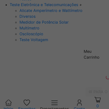
Teste Eletrônica e Telecomunicações
+
Alicate Amperímetro e Wattímetro
Diversos
Medidor de Potência Solar
Multímetro
Osciloscópio
Teste Voltagem
Meu
Carrinho
IR PARA O
0
Início
Favoritos
Departamentos
Conta