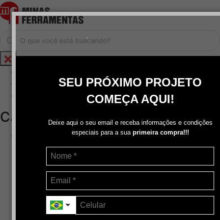
.
Home
SEU PRÓXIMO PROJETO
Cadastrar / Logar
Central de Atendimento
COMEÇA AQUI!
Categorias
Deixe aqui o seu email e receba informações e condições
especiais para a sua
primeira compra!!!
Abrasivos
+
Disco de Corte
Disco de Corte e Desbaste-Dupla Aplicação
Disco de Desbaste
Escovas de Aço
Escovas de Latão
Lixas
Pasta Para Assentar Válvula