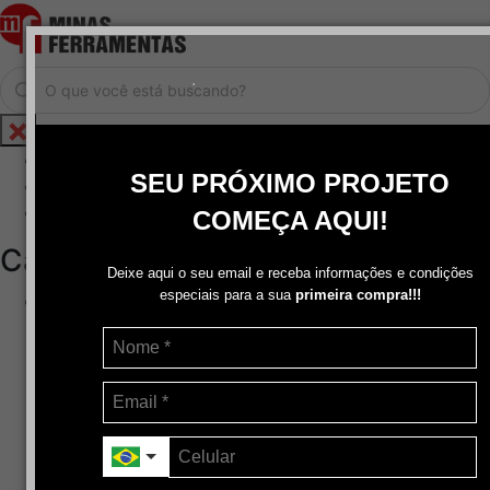
.
Home
SEU PRÓXIMO PROJETO
Cadastrar / Logar
Central de Atendimento
COMEÇA AQUI!
Categorias
Deixe aqui o seu email e receba informações e condições
especiais para a sua
primeira compra!!!
Abrasivos
+
Disco de Corte
Disco de Corte e Desbaste-Dupla Aplicação
Disco de Desbaste
Escovas de Aço
Escovas de Latão
Lixas
Pasta Para Assentar Válvula