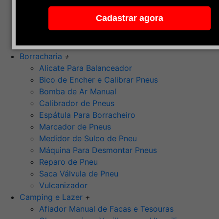
Pedra de Afiar
Cadastrar agora
Polimento
Ponta Montada (Oxido de Alumínio)
Rebolos
Borracharia
+
Alicate Para Balanceador
Bico de Encher e Calibrar Pneus
Bomba de Ar Manual
Calibrador de Pneus
Espátula Para Borracheiro
Marcador de Pneus
Medidor de Sulco de Pneu
Máquina Para Desmontar Pneus
Reparo de Pneu
Saca Válvula de Pneu
Vulcanizador
Camping e Lazer
+
Afiador Manual de Facas e Tesouras