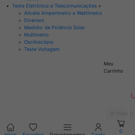
Teste Eletrônica e Telecomunicações
+
Alicate Amperímetro e Wattímetro
Diversos
Medidor de Potência Solar
Multímetro
Osciloscópio
Teste Voltagem
Meu
Carrinho
IR PARA O
0
Início
Favoritos
Departamentos
Conta