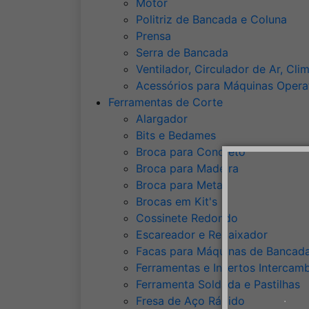
Motor
Politriz de Bancada e Coluna
Prensa
Serra de Bancada
Ventilador, Circulador de Ar, Cli
Acessórios para Máquinas Opera
Ferramentas de Corte
Alargador
Bits e Bedames
Broca para Concreto
Broca para Madeira
Broca para Metal
Brocas em Kit's
Cossinete Redondo
Escareador e Rebaixador
Facas para Máquinas de Bancada
Ferramentas e Insertos Intercamb
Ferramenta Soldada e Pastilhas
.
Fresa de Aço Rápido