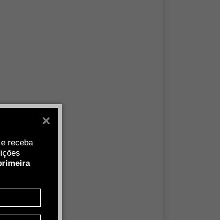
 e receba
ições
primeira