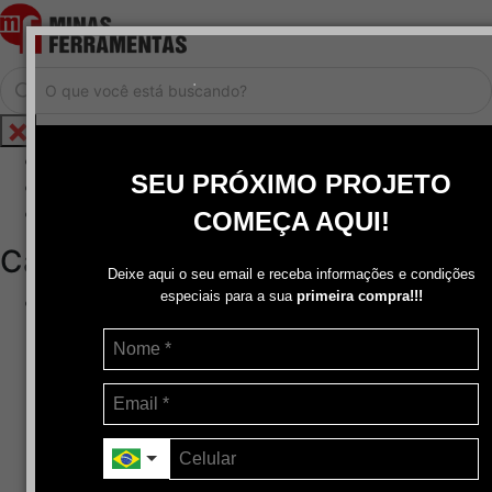
.
Home
SEU PRÓXIMO PROJETO
Cadastrar / Logar
Central de Atendimento
COMEÇA AQUI!
Categorias
Deixe aqui o seu email e receba informações e condições
especiais para a sua
primeira compra!!!
Abrasivos
+
Disco de Corte
Disco de Corte e Desbaste-Dupla Aplicação
Disco de Desbaste
Escovas de Aço
Escovas de Latão
Lixas
Pasta Para Assentar Válvula