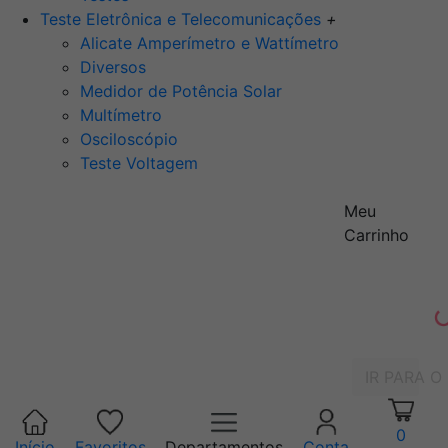
Teste Eletrônica e Telecomunicações
+
Alicate Amperímetro e Wattímetro
Diversos
Medidor de Potência Solar
Multímetro
Osciloscópio
Teste Voltagem
Meu
Carrinho
IR PARA O
0
Início
Favoritos
Departamentos
Conta