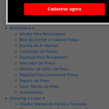
Pedra de Afiar
Cadastrar agora
Polimento
Ponta Montada (Oxido de Alumínio)
Rebolos
Borracharia
+
Alicate Para Balanceador
Bico de Encher e Calibrar Pneus
Bomba de Ar Manual
Calibrador de Pneus
Espátula Para Borracheiro
Marcador de Pneus
Medidor de Sulco de Pneu
Máquina Para Desmontar Pneus
Reparo de Pneu
Saca Válvula de Pneu
Vulcanizador
Camping e Lazer
+
Afiador Manual de Facas e Tesouras