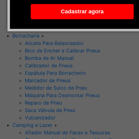
Pedra de Afiar
Cadastrar agora
Polimento
Ponta Montada (Oxido de Alumínio)
Rebolos
Borracharia
+
Alicate Para Balanceador
Bico de Encher e Calibrar Pneus
Bomba de Ar Manual
Calibrador de Pneus
Espátula Para Borracheiro
Marcador de Pneus
Medidor de Sulco de Pneu
Máquina Para Desmontar Pneus
Reparo de Pneu
Saca Válvula de Pneu
Vulcanizador
Camping e Lazer
+
Afiador Manual de Facas e Tesouras