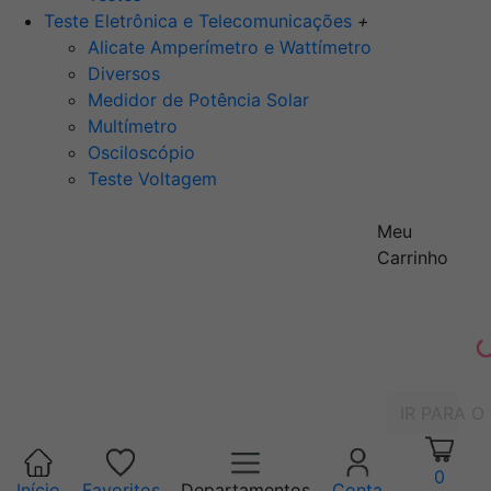
Teste Eletrônica e Telecomunicações
+
Alicate Amperímetro e Wattímetro
Diversos
Medidor de Potência Solar
Multímetro
Osciloscópio
Teste Voltagem
Meu
Carrinho
IR PARA O
0
Início
Favoritos
Departamentos
Conta