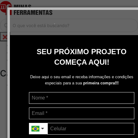
.
Home
SEU PRÓXIMO PROJETO
Cadastrar / Logar
Central de Atendimento
COMEÇA AQUI!
Categorias
Deixe aqui o seu email e receba informações e condições
especiais para a sua
primeira compra!!!
Abrasivos
+
Disco de Corte
Disco de Corte e Desbaste-Dupla Aplicação
Disco de Desbaste
Escovas de Aço
Escovas de Latão
Lixas
Pasta Para Assentar Válvula