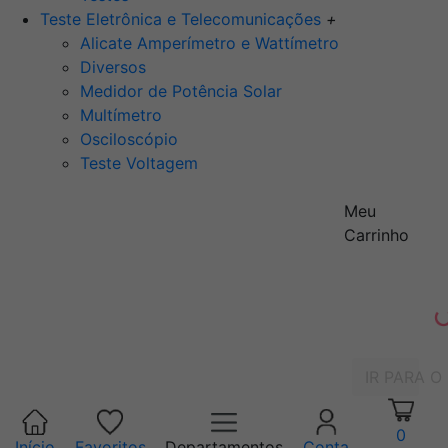
Teste Eletrônica e Telecomunicações
+
Alicate Amperímetro e Wattímetro
Diversos
Medidor de Potência Solar
Multímetro
Osciloscópio
Teste Voltagem
Meu
Carrinho
IR PARA O
0
Início
Favoritos
Departamentos
Conta