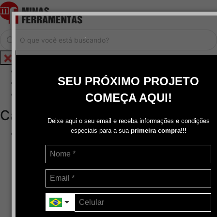
.
Home
SEU PRÓXIMO PROJETO
Cadastrar / Logar
Central de Atendimento
COMEÇA AQUI!
Categorias
Deixe aqui o seu email e receba informações e condições
especiais para a sua
primeira compra!!!
Abrasivos
+
Disco de Corte
Disco de Corte e Desbaste-Dupla Aplicação
Disco de Desbaste
Escovas de Aço
Escovas de Latão
Lixas
Pasta Para Assentar Válvula