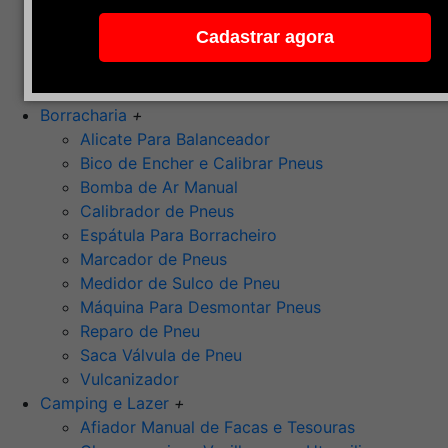
Pedra de Afiar
Cadastrar agora
Polimento
Ponta Montada (Oxido de Alumínio)
Rebolos
Borracharia
+
Alicate Para Balanceador
Bico de Encher e Calibrar Pneus
Bomba de Ar Manual
Calibrador de Pneus
Espátula Para Borracheiro
Marcador de Pneus
Medidor de Sulco de Pneu
Máquina Para Desmontar Pneus
Reparo de Pneu
Saca Válvula de Pneu
Vulcanizador
Camping e Lazer
+
Afiador Manual de Facas e Tesouras