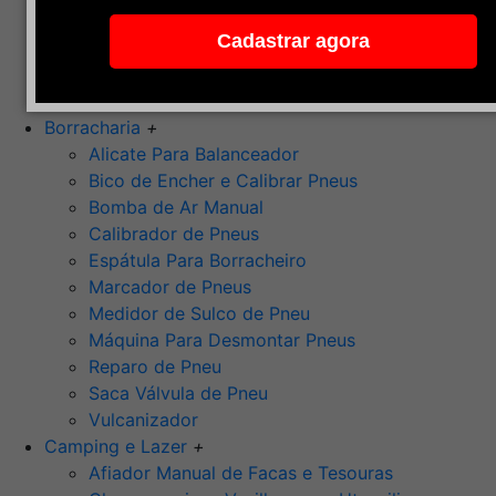
Pedra de Afiar
Cadastrar agora
Polimento
Ponta Montada (Oxido de Alumínio)
Rebolos
Borracharia
+
Alicate Para Balanceador
Bico de Encher e Calibrar Pneus
Bomba de Ar Manual
Calibrador de Pneus
Espátula Para Borracheiro
Marcador de Pneus
Medidor de Sulco de Pneu
Máquina Para Desmontar Pneus
Reparo de Pneu
Saca Válvula de Pneu
Vulcanizador
Camping e Lazer
+
Afiador Manual de Facas e Tesouras