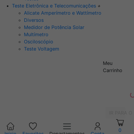
Teste Eletrônica e Telecomunicações
+
Alicate Amperímetro e Wattímetro
Diversos
Medidor de Potência Solar
Multímetro
Osciloscópio
Teste Voltagem
Meu
Carrinho
IR PARA O
0
Início
Favoritos
Departamentos
Conta