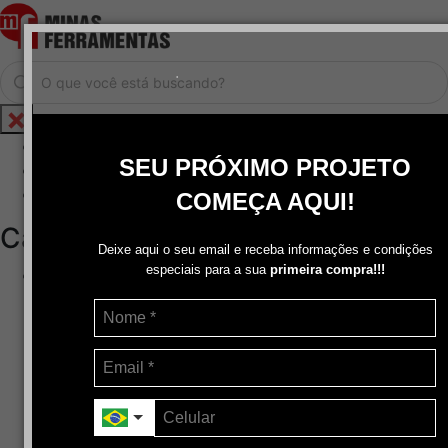
.
Home
SEU PRÓXIMO PROJETO
Cadastrar / Logar
Central de Atendimento
COMEÇA AQUI!
Categorias
Deixe aqui o seu email e receba informações e condições
especiais para a sua
primeira compra!!!
Abrasivos
+
Disco de Corte
Disco de Corte e Desbaste-Dupla Aplicação
Disco de Desbaste
Escovas de Aço
Escovas de Latão
Lixas
Pasta Para Assentar Válvula