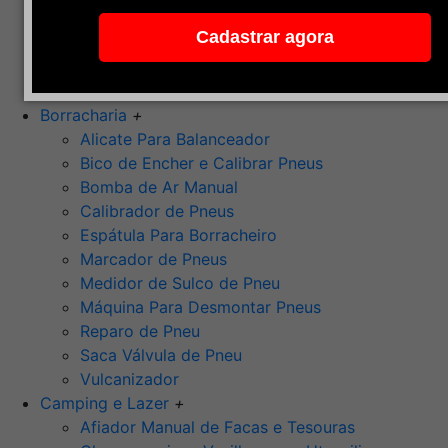
Pedra de Afiar
Cadastrar agora
Polimento
Ponta Montada (Oxido de Alumínio)
Rebolos
Borracharia
+
Alicate Para Balanceador
Bico de Encher e Calibrar Pneus
Bomba de Ar Manual
Calibrador de Pneus
Espátula Para Borracheiro
Marcador de Pneus
Medidor de Sulco de Pneu
Máquina Para Desmontar Pneus
Reparo de Pneu
Saca Válvula de Pneu
Vulcanizador
Camping e Lazer
+
Afiador Manual de Facas e Tesouras