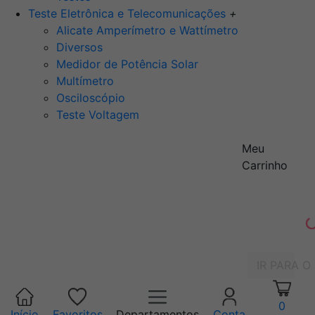
Teste Eletrônica e Telecomunicações
+
Alicate Amperímetro e Wattímetro
Diversos
Medidor de Potência Solar
Multímetro
Osciloscópio
Teste Voltagem
Meu
Carrinho
IR PARA O
0
Início
Favoritos
Departamentos
Conta