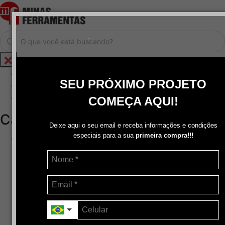
.
Home
SEU PRÓXIMO PROJETO
Cadastrar / Logar
Central de Atendimento
COMEÇA AQUI!
Categorias
Deixe aqui o seu email e receba informações e condições
especiais para a sua
primeira compra!!!
Abrasivos
+
Disco de Corte
Disco de Corte e Desbaste-Dupla Aplicação
Disco de Desbaste
Escovas de Aço
Escovas de Latão
Lixas
Pasta Para Assentar Válvula