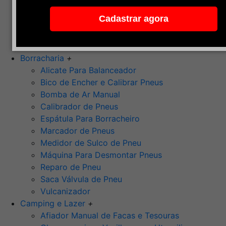
Pedra de Afiar
Cadastrar agora
Polimento
Ponta Montada (Oxido de Alumínio)
Rebolos
Borracharia
+
Alicate Para Balanceador
Bico de Encher e Calibrar Pneus
Bomba de Ar Manual
Calibrador de Pneus
Espátula Para Borracheiro
Marcador de Pneus
Medidor de Sulco de Pneu
Máquina Para Desmontar Pneus
Reparo de Pneu
Saca Válvula de Pneu
Vulcanizador
Camping e Lazer
+
Afiador Manual de Facas e Tesouras