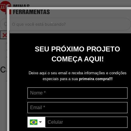
.
Home
SEU PRÓXIMO PROJETO
Cadastrar / Logar
Central de Atendimento
COMEÇA AQUI!
Categorias
Deixe aqui o seu email e receba informações e condições
especiais para a sua
primeira compra!!!
Abrasivos
+
Disco de Corte
Disco de Corte e Desbaste-Dupla Aplicação
Disco de Desbaste
Escovas de Aço
Escovas de Latão
Lixas
Pasta Para Assentar Válvula