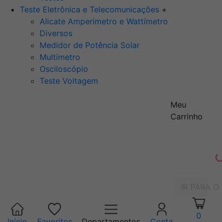
Teste Eletrônica e Telecomunicações
+
Alicate Amperímetro e Wattímetro
Diversos
Medidor de Potência Solar
Multímetro
Osciloscópio
Teste Voltagem
Meu
Carrinho
IR PARA O
0
Início
Favoritos
Departamentos
Conta