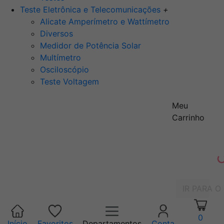
Teste Eletrônica e Telecomunicações
+
Alicate Amperímetro e Wattímetro
Diversos
Medidor de Potência Solar
Multímetro
Osciloscópio
Teste Voltagem
Meu
Carrinho
IR PARA O
0
Início
Favoritos
Departamentos
Conta