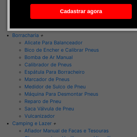
Pedra de Afiar
Cadastrar agora
Polimento
Ponta Montada (Oxido de Alumínio)
Rebolos
Borracharia
+
Alicate Para Balanceador
Bico de Encher e Calibrar Pneus
Bomba de Ar Manual
Calibrador de Pneus
Espátula Para Borracheiro
Marcador de Pneus
Medidor de Sulco de Pneu
Máquina Para Desmontar Pneus
Reparo de Pneu
Saca Válvula de Pneu
Vulcanizador
Camping e Lazer
+
Afiador Manual de Facas e Tesouras