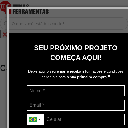
.
Home
SEU PRÓXIMO PROJETO
Cadastrar / Logar
Central de Atendimento
COMEÇA AQUI!
Categorias
Deixe aqui o seu email e receba informações e condições
especiais para a sua
primeira compra!!!
Abrasivos
+
Disco de Corte
Disco de Corte e Desbaste-Dupla Aplicação
Disco de Desbaste
Escovas de Aço
Escovas de Latão
Lixas
Pasta Para Assentar Válvula