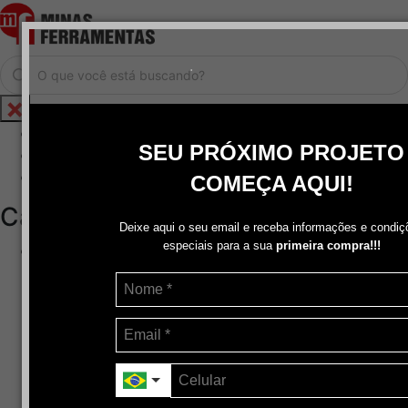
.
Home
SEU PRÓXIMO PROJETO
Cadastrar / Logar
Central de Atendimento
COMEÇA AQUI!
Categorias
Deixe aqui o seu email e receba informações e condiç
especiais para a sua
primeira compra!!!
Abrasivos
+
Disco de Corte
Disco de Corte e Desbaste-Dupla Aplicação
Disco de Desbaste
Escovas de Aço
Escovas de Latão
Lixas
Pasta Para Assentar Válvula