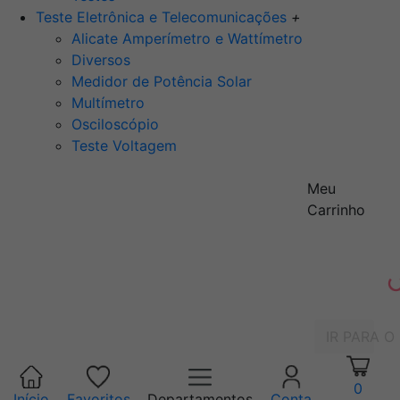
Teste Eletrônica e Telecomunicações
+
Alicate Amperímetro e Wattímetro
Diversos
Medidor de Potência Solar
Multímetro
Osciloscópio
Teste Voltagem
Meu
Carrinho
IR PARA O
0
Início
Favoritos
Departamentos
Conta