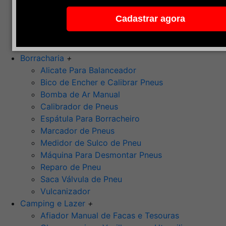
Pedra de Afiar
Cadastrar agora
Polimento
Ponta Montada (Oxido de Alumínio)
Rebolos
Borracharia
+
Alicate Para Balanceador
Bico de Encher e Calibrar Pneus
Bomba de Ar Manual
Calibrador de Pneus
Espátula Para Borracheiro
Marcador de Pneus
Medidor de Sulco de Pneu
Máquina Para Desmontar Pneus
Reparo de Pneu
Saca Válvula de Pneu
Vulcanizador
Camping e Lazer
+
Afiador Manual de Facas e Tesouras