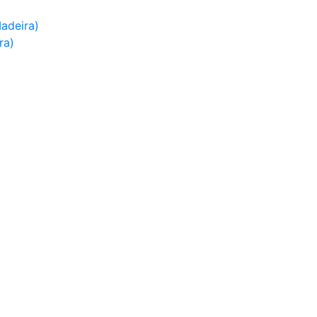
adeira)
ra)