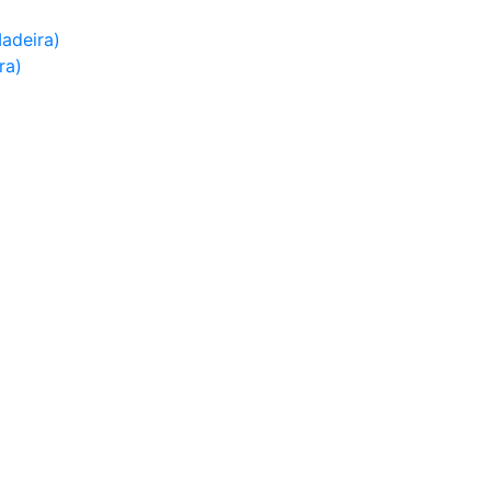
adeira)
ra)