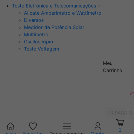
Teste Eletrônica e Telecomunicações
+
Alicate Amperímetro e Wattímetro
Diversos
Medidor de Potência Solar
Multímetro
Osciloscópio
Teste Voltagem
Meu
Carrinho
IR PARA O
0
Início
Favoritos
Departamentos
Conta