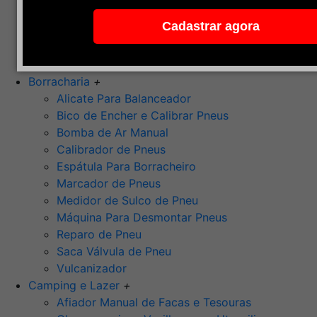
Pedra de Afiar
Cadastrar agora
Polimento
Ponta Montada (Oxido de Alumínio)
Rebolos
Borracharia
+
Alicate Para Balanceador
Bico de Encher e Calibrar Pneus
Bomba de Ar Manual
Calibrador de Pneus
Espátula Para Borracheiro
Marcador de Pneus
Medidor de Sulco de Pneu
Máquina Para Desmontar Pneus
Reparo de Pneu
Saca Válvula de Pneu
Vulcanizador
Camping e Lazer
+
Afiador Manual de Facas e Tesouras