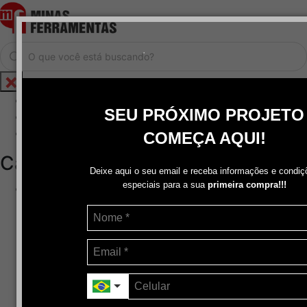
.
Home
SEU PRÓXIMO PROJETO
Cadastrar / Logar
Central de Atendimento
COMEÇA AQUI!
Categorias
Deixe aqui o seu email e receba informações e condiç
especiais para a sua
primeira compra!!!
Abrasivos
+
Disco de Corte
Disco de Corte e Desbaste-Dupla Aplicação
Disco de Desbaste
Escovas de Aço
Escovas de Latão
Lixas
Pasta Para Assentar Válvula