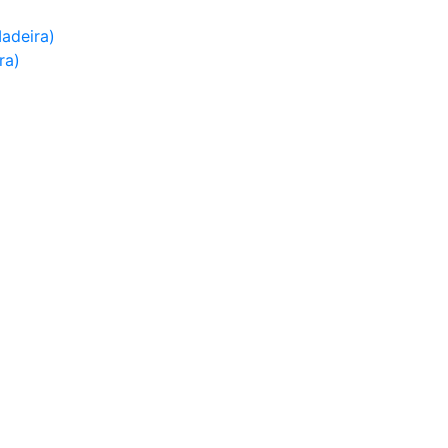
adeira)
ra)