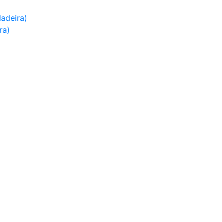
adeira)
ra)