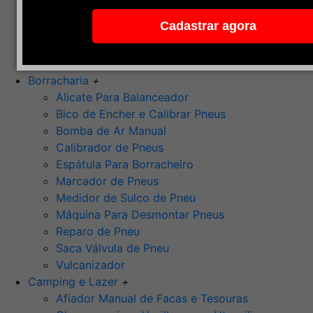
Pedra de Afiar
Cadastrar agora
Polimento
Ponta Montada (Oxido de Alumínio)
Rebolos
Borracharia
+
Alicate Para Balanceador
Bico de Encher e Calibrar Pneus
Bomba de Ar Manual
Calibrador de Pneus
Espátula Para Borracheiro
Marcador de Pneus
Medidor de Sulco de Pneu
Máquina Para Desmontar Pneus
Reparo de Pneu
Saca Válvula de Pneu
Vulcanizador
Camping e Lazer
+
Afiador Manual de Facas e Tesouras