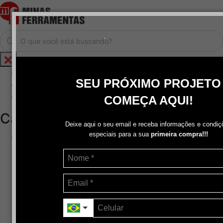
.
Home
SEU PRÓXIMO PROJETO
Cadastrar / Logar
Central de Atendimento
COMEÇA AQUI!
Categorias
Deixe aqui o seu email e receba informações e condiç
especiais para a sua
primeira compra!!!
Abrasivos
+
Disco de Corte
Disco de Corte e Desbaste-Dupla Aplicação
Disco de Desbaste
Escovas de Aço
Escovas de Latão
Lixas
Pasta Para Assentar Válvula