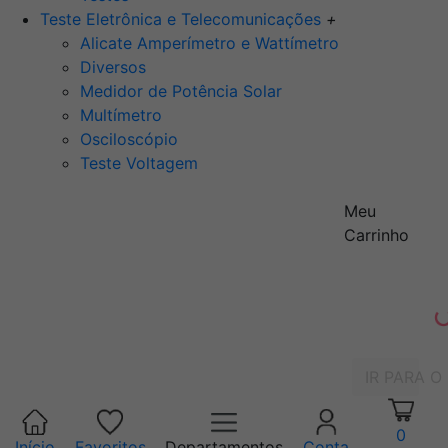
Teste Eletrônica e Telecomunicações
+
Alicate Amperímetro e Wattímetro
Diversos
Medidor de Potência Solar
Multímetro
Osciloscópio
Teste Voltagem
Meu
Carrinho
IR PARA O
0
Início
Favoritos
Departamentos
Conta