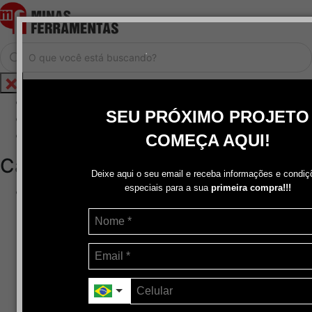
.
Home
SEU PRÓXIMO PROJETO
Cadastrar / Logar
Central de Atendimento
COMEÇA AQUI!
Categorias
Deixe aqui o seu email e receba informações e condiç
especiais para a sua
primeira compra!!!
Abrasivos
+
Disco de Corte
Disco de Corte e Desbaste-Dupla Aplicação
Disco de Desbaste
Escovas de Aço
Escovas de Latão
Lixas
Pasta Para Assentar Válvula