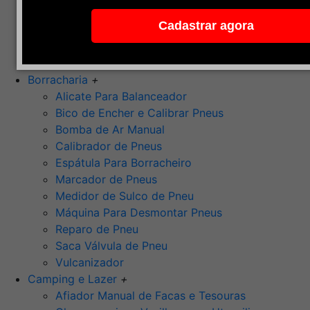
Pedra de Afiar
Cadastrar agora
Polimento
Ponta Montada (Oxido de Alumínio)
Rebolos
Borracharia
+
Alicate Para Balanceador
Bico de Encher e Calibrar Pneus
Bomba de Ar Manual
Calibrador de Pneus
Espátula Para Borracheiro
Marcador de Pneus
Medidor de Sulco de Pneu
Máquina Para Desmontar Pneus
Reparo de Pneu
Saca Válvula de Pneu
Vulcanizador
Camping e Lazer
+
Afiador Manual de Facas e Tesouras