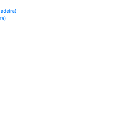
adeira)
ra)