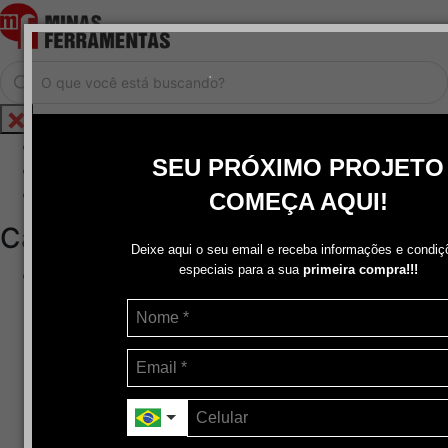
.
Home
SEU PRÓXIMO PROJETO
Cadastrar / Logar
Central de Atendimento
COMEÇA AQUI!
Categorias
Deixe aqui o seu email e receba informações e condiç
especiais para a sua
primeira compra!!!
Abrasivos
+
Disco de Corte
Disco de Corte e Desbaste-Dupla Aplicação
Disco de Desbaste
Escovas de Aço
Escovas de Latão
Lixas
Pasta Para Assentar Válvula