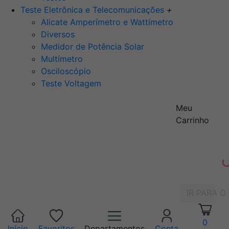
Teste Eletrônica e Telecomunicações
+
Alicate Amperímetro e Wattímetro
Diversos
Medidor de Potência Solar
Multímetro
Osciloscópio
Teste Voltagem
Meu
Carrinho
IR PARA O
0
Início
Favoritos
Departamentos
Conta