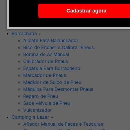
Pedra de Afiar
Cadastrar agora
Polimento
Ponta Montada (Oxido de Alumínio)
Rebolos
Borracharia
+
Alicate Para Balanceador
Bico de Encher e Calibrar Pneus
Bomba de Ar Manual
Calibrador de Pneus
Espátula Para Borracheiro
Marcador de Pneus
Medidor de Sulco de Pneu
Máquina Para Desmontar Pneus
Reparo de Pneu
Saca Válvula de Pneu
Vulcanizador
Camping e Lazer
+
Afiador Manual de Facas e Tesouras