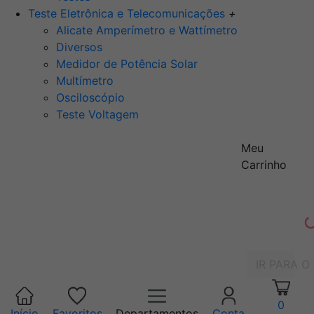
Teste Eletrônica e Telecomunicações
+
Alicate Amperímetro e Wattímetro
Diversos
Medidor de Potência Solar
Multímetro
Osciloscópio
Teste Voltagem
Meu
Carrinho
IR PARA O
0
Início
Favoritos
Departamentos
Conta