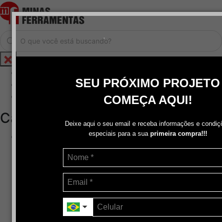
.
Home
SEU PRÓXIMO PROJETO
Cadastrar / Logar
Central de Atendimento
COMEÇA AQUI!
Categorias
Deixe aqui o seu email e receba informações e condiç
especiais para a sua
primeira compra!!!
Abrasivos
+
Disco de Corte
Disco de Corte e Desbaste-Dupla Aplicação
Disco de Desbaste
Escovas de Aço
Escovas de Latão
Lixas
Pasta Para Assentar Válvula