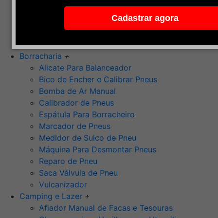
Pedra de Afiar
Cadastrar agora
Polimento
Ponta Montada (Oxido de Alumínio)
Rebolos
Borracharia
+
Alicate Para Balanceador
Bico de Encher e Calibrar Pneus
Bomba de Ar Manual
Calibrador de Pneus
Espátula Para Borracheiro
Marcador de Pneus
Medidor de Sulco de Pneu
Máquina Para Desmontar Pneus
Reparo de Pneu
Saca Válvula de Pneu
Vulcanizador
Camping e Lazer
+
Afiador Manual de Facas e Tesouras