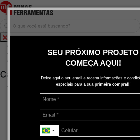
.
Home
SEU PRÓXIMO PROJETO
Cadastrar / Logar
Central de Atendimento
COMEÇA AQUI!
Categorias
Deixe aqui o seu email e receba informações e condiç
especiais para a sua
primeira compra!!!
Abrasivos
+
Disco de Corte
Disco de Corte e Desbaste-Dupla Aplicação
Disco de Desbaste
Escovas de Aço
Escovas de Latão
Lixas
Pasta Para Assentar Válvula