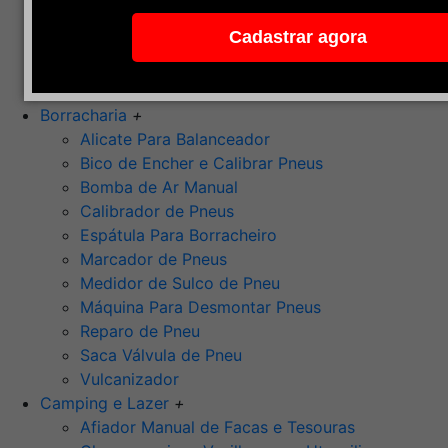
Pedra de Afiar
Cadastrar agora
Polimento
Ponta Montada (Oxido de Alumínio)
Rebolos
Borracharia
+
Alicate Para Balanceador
Bico de Encher e Calibrar Pneus
Bomba de Ar Manual
Calibrador de Pneus
Espátula Para Borracheiro
Marcador de Pneus
Medidor de Sulco de Pneu
Máquina Para Desmontar Pneus
Reparo de Pneu
Saca Válvula de Pneu
Vulcanizador
Camping e Lazer
+
Afiador Manual de Facas e Tesouras