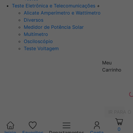
Teste Eletrônica e Telecomunicações
+
Alicate Amperímetro e Wattímetro
Diversos
Medidor de Potência Solar
Multímetro
Osciloscópio
Teste Voltagem
Meu
Carrinho
IR PARA O
0
Início
Favoritos
Departamentos
Conta