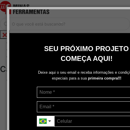
.
Home
SEU PRÓXIMO PROJETO
Cadastrar / Logar
Central de Atendimento
COMEÇA AQUI!
Categorias
Deixe aqui o seu email e receba informações e condiç
especiais para a sua
primeira compra!!!
Abrasivos
+
Disco de Corte
Disco de Corte e Desbaste-Dupla Aplicação
Disco de Desbaste
Escovas de Aço
Escovas de Latão
Lixas
Pasta Para Assentar Válvula