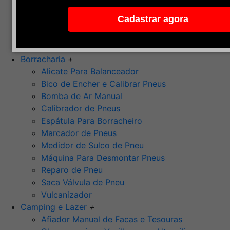
Pedra de Afiar
Cadastrar agora
Polimento
Ponta Montada (Oxido de Alumínio)
Rebolos
Borracharia
+
Alicate Para Balanceador
Bico de Encher e Calibrar Pneus
Bomba de Ar Manual
Calibrador de Pneus
Espátula Para Borracheiro
Marcador de Pneus
Medidor de Sulco de Pneu
Máquina Para Desmontar Pneus
Reparo de Pneu
Saca Válvula de Pneu
Vulcanizador
Camping e Lazer
+
Afiador Manual de Facas e Tesouras